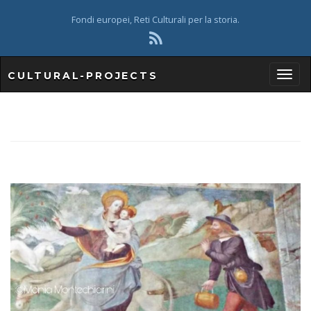
Fondi europei, Reti Culturali per la storia.
CULTURAL-PROJECTS
T
o
g
g