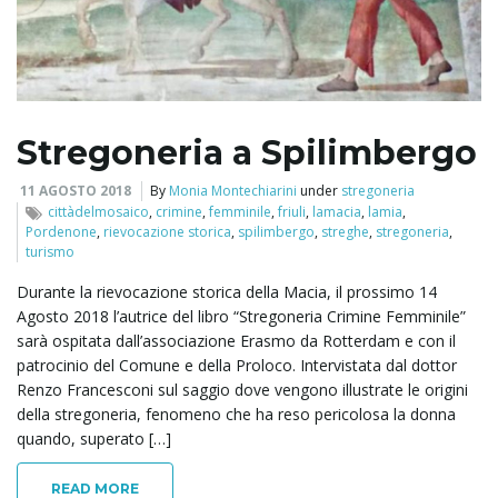
l
e
Stregoneria a Spilimbergo
11 AGOSTO 2018
By
Monia Montechiarini
under
stregoneria
cittàdelmosaico
,
crimine
,
femminile
,
friuli
,
lamacia
,
lamia
,
n
Pordenone
,
rievocazione storica
,
spilimbergo
,
streghe
,
stregoneria
,
turismo
Durante la rievocazione storica della Macia, il prossimo 14
Agosto 2018 l’autrice del libro “Stregoneria Crimine Femminile”
a
sarà ospitata dall’associazione Erasmo da Rotterdam e con il
patrocinio del Comune e della Proloco. Intervistata dal dottor
Renzo Francesconi sul saggio dove vengono illustrate le origini
della stregoneria, fenomeno che ha reso pericolosa la donna
v
quando, superato […]
READ MORE