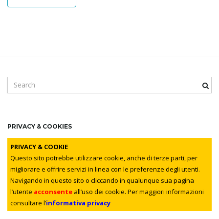
i
g
S
a
e
a
r
c
PRIVACY & COOKIES
t
h
k
PRIVACY & COOKIE
e
Questo sito potrebbe utilizzare cookie, anche di terze parti, per
y
migliorare e offrire servizi in linea con le preferenze degli utenti.
i
w
Navigando in questo sito o cliccando in qualunque sua pagina
o
l’utente
acconsente
all’uso dei cookie. Per maggiori informazioni
r
consultare l’
informativa privacy
d
o