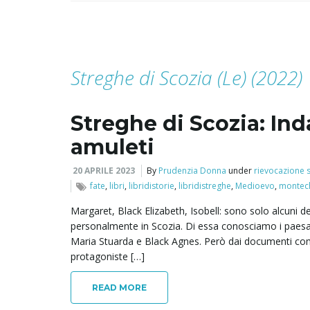
Streghe di Scozia (Le) (2022
Streghe di Scozia: Indag
amuleti
20 APRILE 2023
By
Prudenzia Donna
under
rievocazione s
fate
,
libri
,
libridistorie
,
libridistreghe
,
Medioevo
,
montech
Margaret, Black Elizabeth, Isobell: sono solo alcuni d
personalmente in Scozia. Di essa conosciamo i paesag
Maria Stuarda e Black Agnes. Però dai documenti compa
protagoniste […]
READ MORE