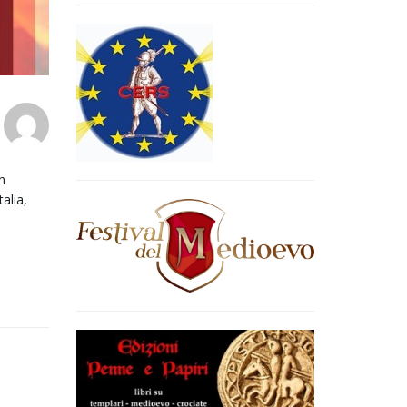
n
alia,