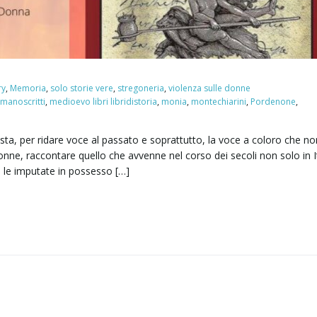
ry
,
Memoria
,
solo storie vere
,
stregoneria
,
violenza sulle donne
manoscritti
,
medioevo libri libridistoria
,
monia
,
montechiarini
,
Pordenone
,
a, per ridare voce al passato e soprattutto, la voce a coloro che no
 donne, raccontare quello che avvenne nel corso dei secoli non solo in It
e le imputate in possesso […]