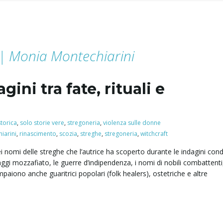
) | Monia Montechiarini
ini tra fate, rituali e
torica
,
solo storie vere
,
stregoneria
,
violenza sulle donne
iarini
,
rinascimento
,
scozia
,
streghe
,
stregoneria
,
witchcraft
ei nomi delle streghe che l’autrice ha scoperto durante le indagini con
gi mozzafiato, le guerre d’indipendenza, i nomi di nobili combattent
iono anche guaritrici popolari (folk healers), ostetriche e altre