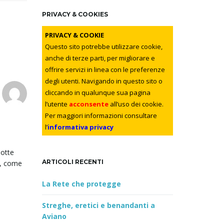
r
c
PRIVACY & COOKIES
h
k
PRIVACY & COOKIE
e
Questo sito potrebbe utilizzare cookie,
y
anche di terze parti, per migliorare e
w
offrire servizi in linea con le preferenze
o
degli utenti. Navigando in questo sito o
r
cliccando in qualunque sua pagina
d
l’utente
acconsente
all’uso dei cookie.
Per maggiori informazioni consultare
l’
informativa privacy
dotte
ARTICOLI RECENTI
i, come
La Rete che protegge
Streghe, eretici e benandanti a
Aviano