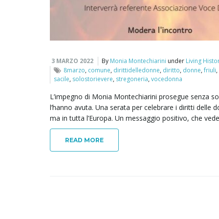
3 MARZO 2022
By
Monia Montechiarini
under
Living Histo
8marzo
,
comune
,
dirittidelledonne
,
diritto
,
donne
,
friuli
,
sacile
,
solostorievere
,
stregoneria
,
vocedonna
L’impegno di Monia Montechiarini prosegue senza sost
l’hanno avuta. Una serata per celebrare i diritti delle
ma in tutta l’Europa. Un messaggio positivo, che ved
READ MORE