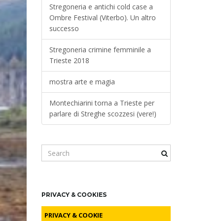
Stregoneria e antichi cold case a
Ombre Festival (Viterbo). Un altro
successo
Stregoneria crimine femminile a
Trieste 2018
mostra arte e magia
Montechiarini torna a Trieste per
parlare di Streghe scozzesi (vere!)
S
e
a
r
c
PRIVACY & COOKIES
h
k
PRIVACY & COOKIE