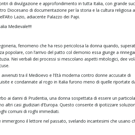
ontri di divulgazione e approfondimento in tutta Italia, con grande su
entro Diocesano di documentazione per la storia e la cultura religiosa a
dell’Alto Lazio, adiacente Palazzo dei Papi.
talia Medievale!!!!
stregoneria, fenomeno che ha reso pericolosa la donna quando, superat
enza popolare, con l’arrivo del patto col demonio essa giunge a rinnegar
stuzia. Nei verbali dei processi si mescolano aspetti mitologici, dee vol
ccuse.
te avvenuti tra il Medioevo e l’Età moderna contro donne accusate di
quisite e condannate al rogo in Italia furono meno di quelle riportate da
erbo ai danni di Prudentia, una donna sospettata di essere un particola
o altri casi giudiziari d’Europa. Questo consente di ipotizzare soluzion
luoghi comuni di roghi immediati.
e immergono il lettore nel passato, svelando incantesimi che usano ch