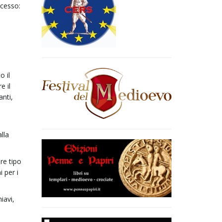
ccesso:
o il
e il
anti,
lla
re tipo
i per i
iavi,