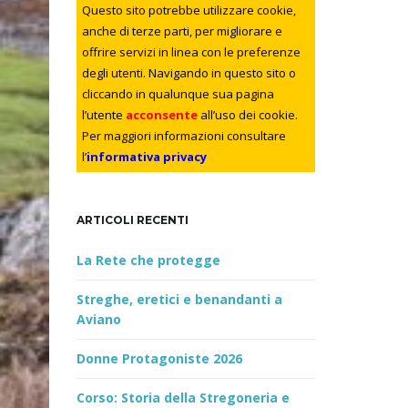
e
Questo sito potrebbe utilizzare cookie,
y
anche di terze parti, per migliorare e
w
offrire servizi in linea con le preferenze
o
degli utenti. Navigando in questo sito o
r
cliccando in qualunque sua pagina
d
l’utente
acconsente
all’uso dei cookie.
Per maggiori informazioni consultare
l’
informativa privacy
ARTICOLI RECENTI
La Rete che protegge
Streghe, eretici e benandanti a
Aviano
Donne Protagoniste 2026
Corso: Storia della Stregoneria e