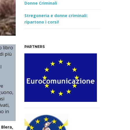
Donne Criminali
Stregoneria e donne criminali:
ripartono i corsi!
o libro
PARTNERS
di più
l
ve
eguono,
asi
vati,
mo in
 Blera,