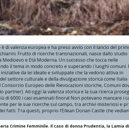
e è di valenza europea e ha preso avvio con il lancio del prim
iarini. Frutto di ricerche transnazionali, nasce dallo studio 
tra Medioevo e Età Moderna. Un successo che tocca nelle
pando il tema in modo concreto e superando i luoghi comuni. I
 iniziative da lei ideate e sviluppate che la vedono attiva in
del settore culturale e della divulgazione storica come Italia
 il Consorzio Europeo delle Rievocazioni storiche, Comuni do
io partner). Ad oggi la valenza storica e la sua ricerca pros
più di 6000 i casi esaminati finora! Non potevano mancare i c
te per le sue ricerche sul campo, tra archivi misteriosi e pri
 dei fatti. Tra questi, proprio l’Eilean Donan Castle che vedia
eria Crimine Femminile. Il caso di donna Prudentia, la Lamia di