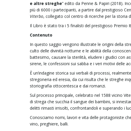
e altre streghe
” edito da Penne & Papiri (2018). Inc
più di 6000 i partecipanti, a partire dal prestigioso C
Viterbo
, collegato col centro di ricerche per la storia 
Il Libro è stato tra i 5 finalisti del prestigioso Premio I
Contenuto
In questo saggio vengono illustrate le origini della 
culto delle divinità notturne e le abilità della conosc
battesimo, causare la sterilità, eludere i giudici con a
sirene, le confessioni sui sabba e i veri motivi delle a
È un’indagine storica sui verbali di processi, realmen
stregoneria ed eresia, da cui risulta che le streghe in
storiografia ottocentesca e dai romanzi.
Sul processo principale, celebrato nel 1588 vicino Vit
di strega che succhia il sangue dei bambini, si innestan
delitti rimasti irrisolti, confrontandoli e superando i 
Conosciamo nomi, lavori e vita delle protagoniste ch
vino, preghiere, balli.