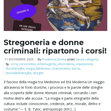
l
e
Stregoneria e donne
criminali: ripartono i corsi!
n
11 NOVEMBRE 2025
By
Prudenzia Donna
under
Senza categoria
corsi
,
corsoonline
,
erbemagiche
,
erboristeria
,
inquisizione
,
libridistreghe
,
magia
,
Medioevo
,
rinascimento
,
storia
,
a
storiadellestreghe
,
streghe
Il fascino della magia tra Medioevo ed Età Moderna Un viaggio
attraverso le fonti storiche, i processi e le parole delle streghe
v
alla scoperta delle donne ritenute criminali, cercando i veri
motivi dietro alle accuse. “La magia è parte integrante della
cultura: include conoscenze, credenze, arte, morale, diritto e
costume.”— E. B. Tylor, antropologo (XIX […]