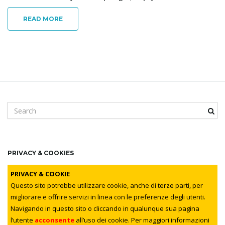
i
READ MORE
g
a
S
e
a
t
r
c
PRIVACY & COOKIES
h
k
PRIVACY & COOKIE
i
e
Questo sito potrebbe utilizzare cookie, anche di terze parti, per
y
migliorare e offrire servizi in linea con le preferenze degli utenti.
w
Navigando in questo sito o cliccando in qualunque sua pagina
o
o
l’utente
acconsente
all’uso dei cookie. Per maggiori informazioni