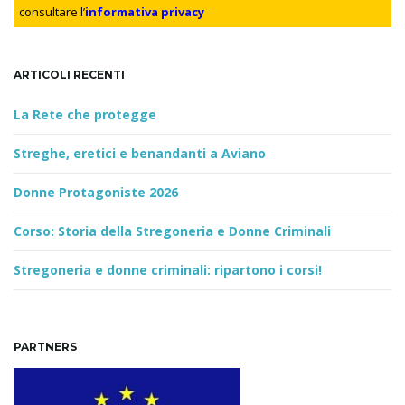
r
consultare l’
informativa privacy
d
n
ARTICOLI RECENTI
La Rete che protegge
Streghe, eretici e benandanti a Aviano
Donne Protagoniste 2026
Corso: Storia della Stregoneria e Donne Criminali
Stregoneria e donne criminali: ripartono i corsi!
PARTNERS