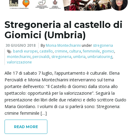
l
Stregoneria al castello di
Giomici (Umbria)
e
30 GIUGNO 2018
By
Monia Montechiarini
under
stregoneria
bandi europei
,
castello
,
crimine
,
cultura
,
femminile
,
giomici
,
montechiarini
,
percivaldi
,
stregoneria
,
umbria
,
umbriatouring
,
n
valorizzazione
Alle 17 di sabato 7 luglio, l’appuntamento è culturale. Elena
Percivaldi e ​Monia ​Montechiarini interverranno sul tema
portante dell’evento: “Il Castello di Giomici dalla storia allo
a
spettacolo: opportunità per la valorizzazione”. Seguirà la
presentazione dei libri delle due relatrici e dello scrittore Guido
Maria Giordano. I volumi di cui si parlerà sono: Stregoneria:
crimine femminile […]
v
READ MORE