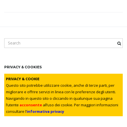
i
g
S
e
a
a
r
c
PRIVACY & COOKIES
h
t
k
PRIVACY & COOKIE
e
Questo sito potrebbe utilizzare cookie, anche di terze parti, per
y
migliorare e offrire servizi in linea con le preferenze degli utenti.
w
Navigando in questo sito o cliccando in qualunque sua pagina
i
o
l’utente
acconsente
all’uso dei cookie. Per maggiori informazioni
r
consultare l’
informativa privacy
d
o