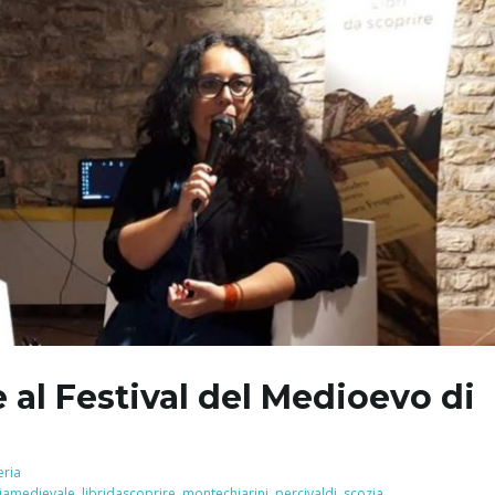
e al Festival del Medioevo di
eria
liamedievale
,
libridascoprire
,
montechiarini
,
percivaldi
,
scozia
,