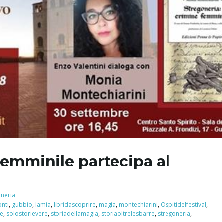
emminile partecipa al
oneria
onti
,
gubbio
,
lamia
,
libridascoprire
,
magia
,
montechiarini
,
Ospitidelfestival
,
ie
,
solostorievere
,
storiadellamagia
,
storiaoltrelesbarre
,
stregoneria
,