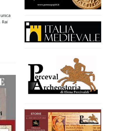
 unica
, Rai