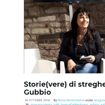
Storie(vere) di stregh
Gubbio
30 OTTOBRE 2018
By
Monia Montechiarini
under
stregon
donnaprudentia
,
FdM
,
FestivalDelMedioevo
,
gubbio
,
Ita