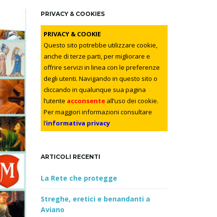
r
c
PRIVACY & COOKIES
h
k
PRIVACY & COOKIE
e
Questo sito potrebbe utilizzare cookie,
y
anche di terze parti, per migliorare e
w
offrire servizi in linea con le preferenze
o
degli utenti. Navigando in questo sito o
r
cliccando in qualunque sua pagina
d
l’utente
acconsente
all’uso dei cookie.
Per maggiori informazioni consultare
l’
informativa privacy
ARTICOLI RECENTI
La Rete che protegge
Streghe, eretici e benandanti a
Aviano