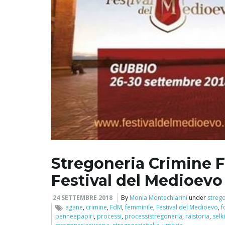
Stregoneria Crimine F
Festival del Medioevo
24 SETTEMBRE 2018
By
Monia Montechiarini
under
streg
agane
,
crimine
,
FdM
,
femminile
,
Festival del Medioevo
,
f
penneepapiri
,
processi
,
processistregoneria
,
raistoria
,
selk