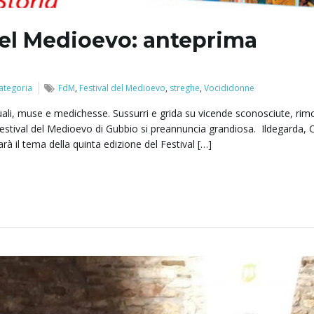
del Medioevo: anteprima
ategoria
FdM
,
Festival del Medioevo
,
streghe
,
Vocididonne
tuali, muse e medichesse. Sussurri e grida su vicende sconosciute, ri
estival del Medioevo di Gubbio si preannuncia grandiosa. Ildegarda, C
sarà il tema della quinta edizione del Festival […]