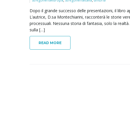
stregoneriaeuropa
,
stregoneriaitalia
,
umbria
Dopo il grande successo delle presentazioni, il libro
L’autrice, D.sa Montechiarini, racconterà le storie ver
processuali. Nessuna storia di fantasia, solo la realtà
sulla […]
READ MORE