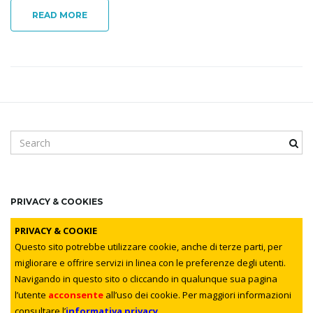
i
READ MORE
g
a
S
e
a
r
t
c
PRIVACY & COOKIES
h
k
PRIVACY & COOKIE
i
e
Questo sito potrebbe utilizzare cookie, anche di terze parti, per
y
migliorare e offrire servizi in linea con le preferenze degli utenti.
w
Navigando in questo sito o cliccando in qualunque sua pagina
o
l’utente
acconsente
all’uso dei cookie. Per maggiori informazioni
o
r
consultare l’
informativa privacy