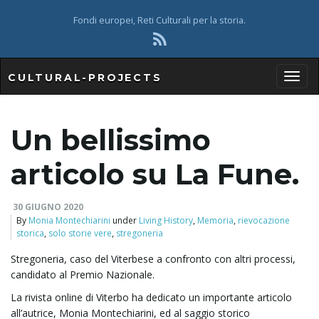
Fondi europei, Reti Culturali per la storia.
CULTURAL-PROJECTS
T
Un bellissimo
o
articolo su La Fune.
30 GIUGNO 2020
By
Monia Montechiarini
under
Living History
,
Memoria
,
rievocazione
g
storica
,
solo storie vere
,
stregoneria
Stregoneria, caso del Viterbese a confronto con altri processi,
candidato al Premio Nazionale.
g
La rivista online di Viterbo ha dedicato un importante articolo
all’autrice, Monia Montechiarini, ed al saggio storico