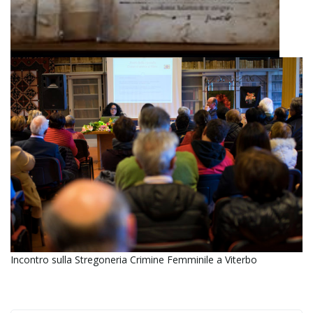
i
g
a
t
i
Incontro sulla Stregoneria Crimine Femminile a Viterbo
o