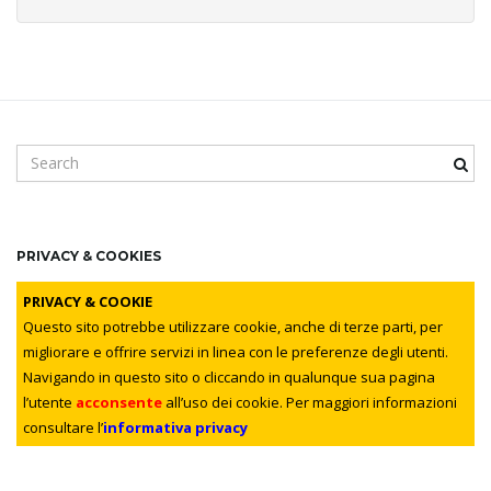
S
e
a
r
c
PRIVACY & COOKIES
h
k
PRIVACY & COOKIE
e
Questo sito potrebbe utilizzare cookie, anche di terze parti, per
y
migliorare e offrire servizi in linea con le preferenze degli utenti.
w
Navigando in questo sito o cliccando in qualunque sua pagina
o
l’utente
acconsente
all’uso dei cookie. Per maggiori informazioni
r
consultare l’
informativa privacy
d